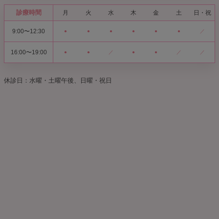
診療時間
月
火
水
木
金
土
日・祝
9:00〜12:30
●
●
●
●
●
●
／
16:00〜19:00
●
●
／
●
●
／
／
休診日：水曜・土曜午後、日曜・祝日